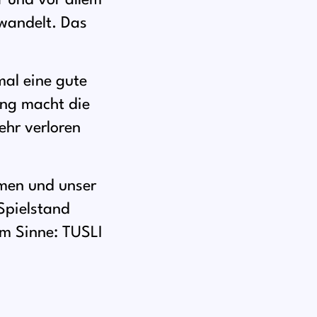
r und vor allem
rwandelt. Das
mal eine gute
ung macht die
ehr verloren
mmen und unser
 Spielstand
em Sinne: TUSLI