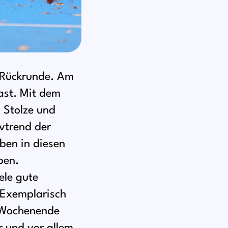
r Rückrunde. Am
ast. Mit dem
 Stolze und
vtrend der
aben in diesen
ben.
ele gute
. Exemplarisch
 Wochenende